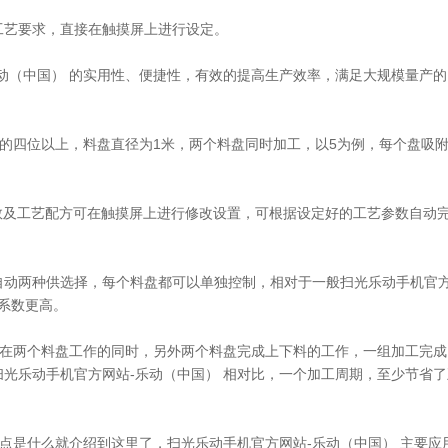
工艺要求，直接在触摸屏上进行设定。
动（中国） 的实用性、便捷性，有效的提高生产效率，满足大规模量产的
 的四位以上，料盘直径为1米，两个料盘同时加工，以5为例，每个盘吸
数及工艺配方可在触摸屏上进行修改设置，可根据设定好的工艺参数自动
自动两种供选择，每个料盘都可以单独控制，相对于一般扫光乐动手机官
系数更高。
，在两个料盘工作的同时，另外两个料盘完成上下料的工作，一组加工完成
扫光乐动手机官方网站-乐动（中国） 相对比，一个加工周期，至少节省了
点是什么就介绍到这里了，扫光乐动手机官方网站-乐动（中国） 主要应