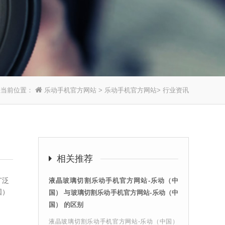
当前位置：
乐动手机官方网站
>
乐动手机官方网站
>
行业资讯
】
相关推荐
广泛
液晶玻璃切割乐动手机官方网站-乐动（中
国）
国） 与玻璃切割乐动手机官方网站-乐动（中
国） 的区别
液晶玻璃切割乐动手机官方网站-乐动（中国）