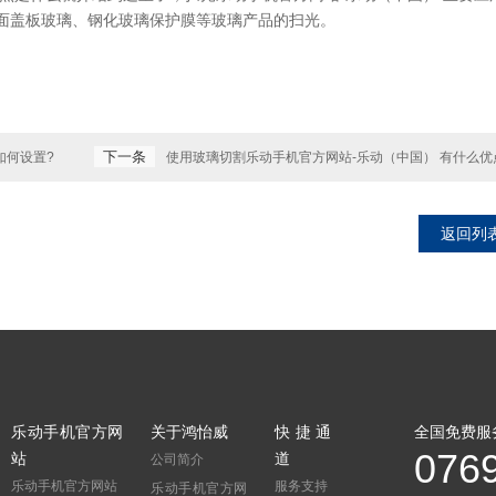
脑曲面盖板玻璃、钢化玻璃保护膜等玻璃产品的扫光。
下一条
如何设置?
使用玻璃切割乐动手机官方网站-乐动（中国） 有什么优
返回列
乐动手机官方网
关于鸿怡威
快捷通
全国免费服
076
站
道
公司简介
乐动手机官方网站
服务支持
乐动手机官方网