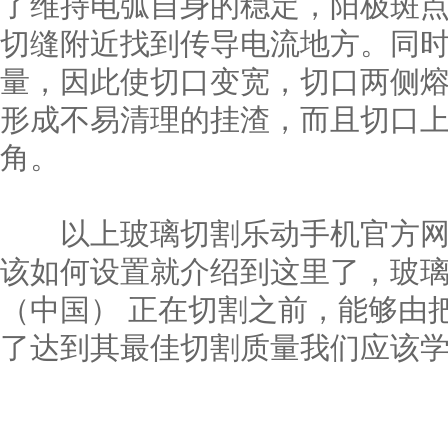
了维持电弧自身的稳定，阳极斑
切缝附近找到传导电流地方。同
量，因此使切口变宽，切口两侧
形成不易清理的挂渣，而且切口
角。
以上玻璃切割乐动手机官方网站
该如何设置就介绍到这里了，玻璃
（中国） 正在切割之前，能够由
了达到其最佳切割质量我们应该