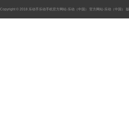
Copyright © 2018 乐动手乐动手机官方网站-乐动（中国） 官方网站-乐动（中国