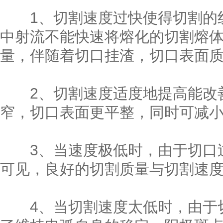
1、切割速度过快使得切割的线
中射流不能快速将熔化的切割熔
量，伴随着切口挂渣，切口表面
2、切割速度适度地提高能改善
窄，切口表面更平整，同时可减
3、当速度极低时，由于切口过
可见，良好的切割质量与切割速
4、当切割速度太低时，由于切