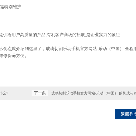
需特别维护.
供给用户高质量的产品,有利客户商场的拓展,是企业实力的象征.
优点就介绍到这里了，玻璃切割乐动手机官方网站-乐动（中国） 全程
，维修保养方便。
下一条
什么?
玻璃切割乐动手机官方网站-乐动（中国） 的构成与
返回列