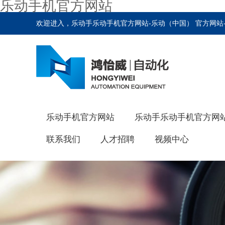
乐动手机官方网站
欢迎进入，乐动手乐动手机官方网站-乐动（中国） 官方网站
乐动手机官方网站
乐动手乐动手机官方网站
联系我们
人才招聘
视频中心