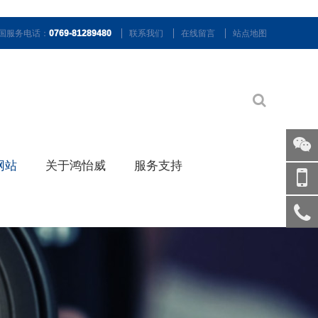
国服务电话：
0769-81289480
联系我们
在线留言
站点地图
网站
关于鸿怡威
服务支持
关注
微信
手乐
动手
机官
服务
方网
热线
站-乐
动
回到
（中
顶部
国）
访问