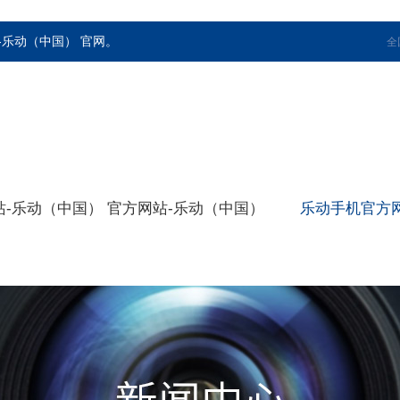
-乐动（中国） 官网。
全
-乐动（中国） 官方网站-乐动（中国）
乐动手机官方