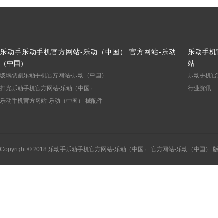
乐动手乐动手机官方网站-乐动（中国） 官方网站-乐动
乐动手机
（中国）
站
玻璃切割乐动手机官方网站-乐动（中国）
乐动手机官
扫光乐动手机官方网站-乐动（中国）
行业资讯
乐动手机官方网站-乐动（中国） 械配件
Copyright © 2018 乐动手乐动手机官方网站-乐动（中国） 官方网站-乐动（中国