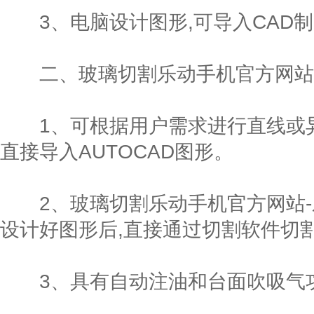
3、电脑设计图形,可导入CAD制
二、玻璃切割乐动手机官方网站-
1、可根据用户需求进行直线或异
直接导入AUTOCAD图形。
2、玻璃切割乐动手机官方网站-乐
设计好图形后,直接通过切割软件切
3、具有自动注油和台面吹吸气