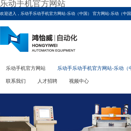
乐动手机官方网站
欢迎进入，乐动手乐动手机官方网站-乐动（中国） 官方网站-乐动（中国
乐动手机官方网站
乐动手乐动手机官方网站-乐动（
联系我们
人才招聘
视频中心