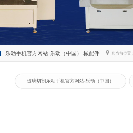
乐动手机官方网站-乐动（中国） 械配件
您当前位置
玻璃切割乐动手机官方网站-乐动（中国）