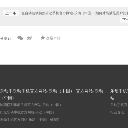
上一条
全自动玻璃切割乐动手机官方网站-乐动（中国） 如何才能满足用户的
下
收藏本站
分享到：
乐动手乐动手机官方网站-乐动（中国） 官方网站-乐动
乐动手机
（中国）
站
玻璃切割乐动手机官方网站-乐动（中国）
乐动手机官
扫光乐动手机官方网站-乐动（中国）
行业资讯
乐动手机官方网站-乐动（中国） 械配件