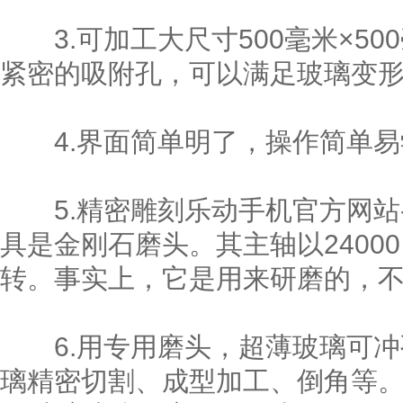
3.可加工大尺寸500毫米×50
紧密的吸附孔，可以满足玻璃变
4.界面简单明了，操作简单易
5.精密雕刻乐动手机官方网站-
具是金刚石磨头。其主轴以24000 
转。事实上，它是用来研磨的，
6.用专用磨头，超薄玻璃可冲
璃精密切割、成型加工、倒角等。误差