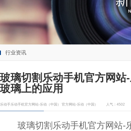
行业资讯
玻璃切割乐动手机官方网站-
玻璃上的应用
乐动手乐动手机官方网站-乐动（中国） 官方网站-乐动（中国）
人气：4502
玻璃切割乐动手机官方网站-乐