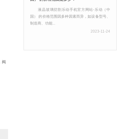
液晶玻璃切割乐动手机官方网站-乐动（中
国） 的价格范围因多种因素而异，如设备型号、
制造商、功能...
2023-11-24
，阀