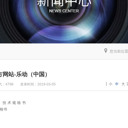
您当前位
方网站-乐动（中国）
【
小
中
大
气：4798
发表时间：2019-03-05
技 术 规 格 书
规格书