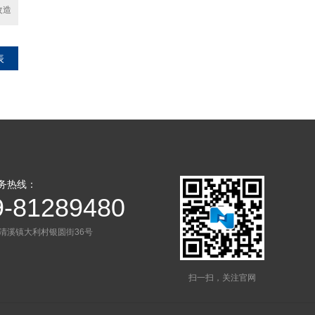
改造
表
务热线：
9-81289480
清溪镇大利村银圆街36号
扫一扫，关注官网