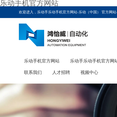
乐动手机官方网站
欢迎进入，乐动手乐动手机官方网站-乐动（中国） 官方网站
乐动手机官方网站
乐动手乐动手机官方网站
联系我们
人才招聘
视频中心