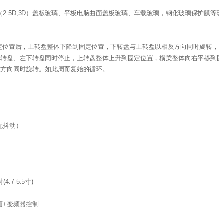
2.5D,3D）盖板玻璃、平板电脑曲面盖板玻璃、车载玻璃，钢化玻璃保护膜等
定位置后，上转盘整体下降到固定位置，下转盘与上转盘以相反方向同时旋转，
上转盘、左下转盘同时停止，上转盘整体上升到固定位置，横梁整体向右平移到
的方向同时旋转。如此周而复始的循环。
无抖动）
时
(4.7-5.5
寸
)
面
+
变频器控制