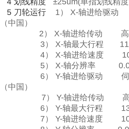
4
划线精度
±
25um(
单指划线精度
5
刀轮运行
1）
X-
轴进给驱动
（中国）
2）
X-
轴进给传动
高
3）
X-
轴最大行程
118
4）
X-
轴进给速度
10m
5）
X-
轴分辨率
0.00
6）
Y-
轴进给驱动
伺
（中国）
7） Y-轴进给传动
6）
Y-
轴最大行程
135
7）
Y-
轴进给速度
10m