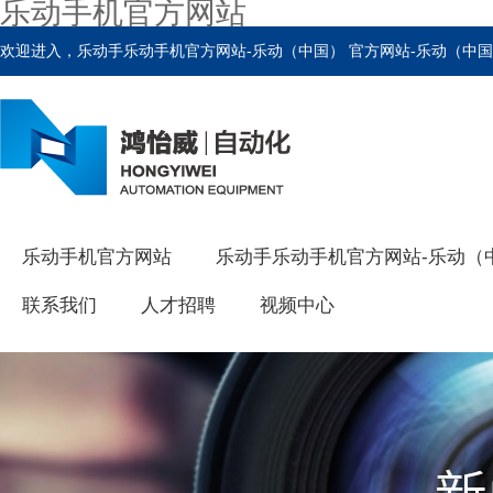
乐动手机官方网站
欢迎进入，乐动手乐动手机官方网站-乐动（中国） 官方网站-乐动（中国
乐动手机官方网站
乐动手乐动手机官方网站-乐动（
联系我们
人才招聘
视频中心