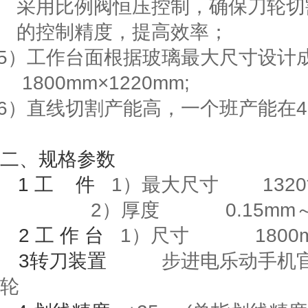
采用比例阀恒压控制，确保刀轮切
的控制精度，提高效率；
5
）工作台面根据玻璃最大尺寸设计
1800mm
×
122
0mm;
6
）直线切割产能高，一个班产能在
4
二、规格参数
1
工
件
1）最大尺寸
1320
2）厚度
0.15mm
2
工
作
台
1
）尺寸
1800m
3
转刀装置
步进电乐动手机
轮