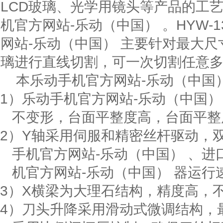
LCD玻璃、光学用镜头等产品的工
机官方网站-乐动（中国） 。HYW-
网站-乐动（中国） 主要针对最大尺
璃进行直线切割，可一次切割任意
本乐动手机官方网站-乐动（中国
1）
乐动手机官方网站-乐动（中国）
不变形，台面平整度高，台面平整
2）
Y
轴采用伺服和精密丝杆驱动，
手机官方网站-乐动（中国） 、
机官方网站-乐动（中国） 器运
3）
X
横梁为大理石结构，精度高，
4
）刀头升降采用滑动式微调结构，