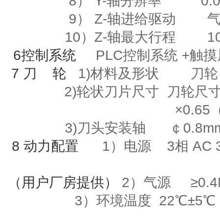
8）
Y-
轴分辨率
0.00
9）
Z-
轴进给驱动
10）
Z-
轴最大行程
10
6
控制系统
PLC控制系统
+
触
7
刀
轮
1)材料及形状
刀轮
2)
轮状刀片尺寸
刀轮尺寸
×
0.65
3)刀头安装轴
￠
0.8m
8
动力配置
1）电源
3
相
AC 
（用户厂房提供）
2）气源
≥
0.
3
）环境温度
22
℃±
5
℃