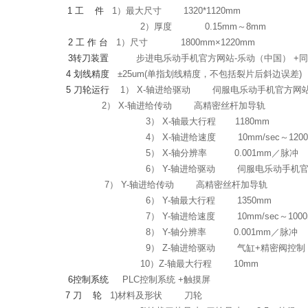
1
工
件
1）最大尺寸
1320*1120mm
2）厚度
0.15mm～8mm
2
工
作
台
1
）尺寸
1800mm
×
1220mm
3
转刀装置
步进电乐动手机官方网站-乐动（中国）
+
4
划线精度
±
25um(
单指划线精度，不包括裂片后斜边误差
)
5
刀轮运行
1）
X-
轴进给驱动
伺服电乐动手机官方网站
2）
X-
轴进给传动
高精密丝杆加导轨
3）
X-
轴最大行程
1180mm
4）
X-
轴进给速度
10mm/sec
～
120
5）
X-
轴分辨率
0.001mm
／脉冲
6）
Y-
轴进给驱动
伺服电乐动手机官
7） Y-轴进给传动
高精密丝杆加导轨
6）
Y-
轴最大行程
1350mm
7）
Y-
轴进给速度
10mm/sec
～
100
8）
Y-
轴分辨率
0.001mm
／脉冲
9）
Z-
轴进给驱动
气缸
+
精密阀控制
10）
Z-
轴最大行程
10mm
6
控制系统
PLC控制系统
+
触摸屏
7
刀
轮
1)材料及形状
刀轮