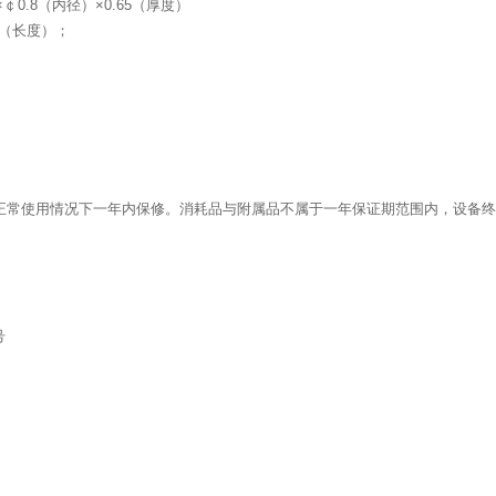
×￠
0.8
（内径）×
0.65
（厚度）
（长度）；
后正常使用情况下一年内保修。消耗品与附属品不属于一年保证期范围内，设备
号