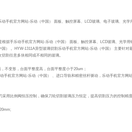
动手机官方网站-乐动（中国） 面板、触控屏幕、LCD玻璃、电子玻璃、光学
） 是根据手乐动手机官方网站-乐动（中国） 面板、触控屏幕、LCD玻璃、光学用
） 。HYW-1311A异型玻璃切割乐动手机官方网站-乐动（中国） 主要针对
次切割任意多块相同或不相同的玻璃。
面，不变形，台面平整度高，台面平整度小于
20um
；
动手机官方网站-乐动（中国） 、进口导轨和精密丝杆驱动，乐动手机官方网站
刀采用比例阀恒压控制，确保刀轮切割玻璃压力恒定，提高切割压力的控制精
2
0mm;