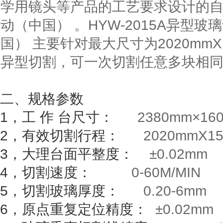
学用镜头等产品的工艺要求设计的自
动（中国） 。HYW-2015A异型
国） 主要针对最大尺寸为
2020mmX
异型切割，可一次切割任意多块相
二、规格参数
1
，工
作
台尺寸：
2380mm
×
16
2
，有效切割行程：
2020mmX15
3
，大理台面平整度：
±
0.02mm
4
，切割速度：
0-60M/MIN
5
，切割玻璃厚度：
0.20-6mm
6
，原点重复定位精度：
±
0.02mm