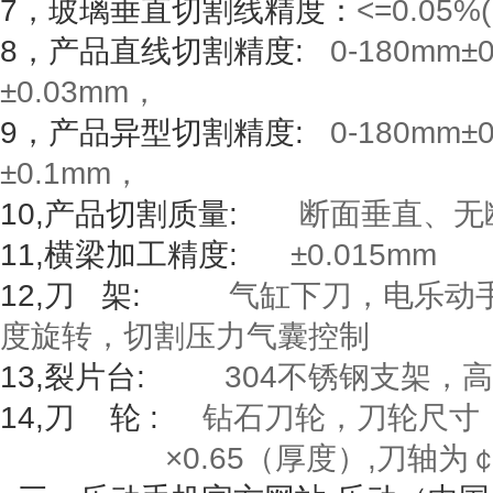
7
，玻璃垂直切割线精度：
<=0.05%
8
，产品直线切割精度
:
0-180mm
±
±
0.03mm
，
9
，产品异型切割精度
:
0-180mm
±
±
0.1mm
，
10,
产品切割质量
:
断面垂直、无
11,
横梁加工精度
:
±
0.015mm
12,
刀
架
:
气缸下刀，电乐动
度旋转，切割压力气囊控制
13,
裂片台
:
304
不锈钢支架，高
14,
刀
轮
:
钻石刀轮，刀轮尺寸
×
0.65
（厚度）
,
刀轴为