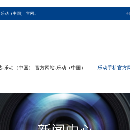
-乐动（中国） 官网。
全
-乐动（中国） 官方网站-乐动（中国）
乐动手机官方