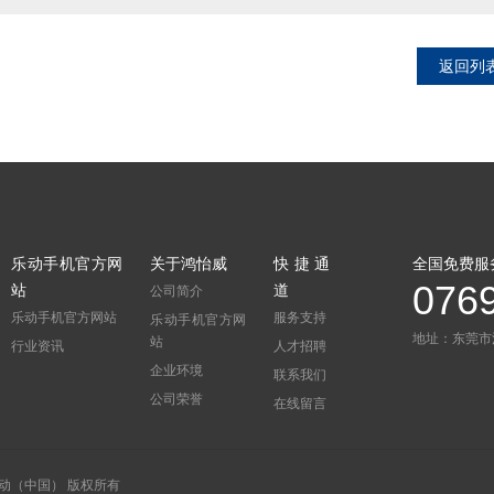
返回列
乐动手机官方网
关于鸿怡威
快捷通
全国免费服
076
站
道
公司简介
乐动手机官方网站
服务支持
乐动手机官方网
地址：东莞市
站
行业资讯
人才招聘
企业环境
联系我们
公司荣誉
在线留言
站-乐动（中国） 版权所有