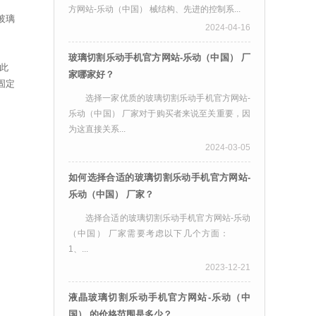
方网站-乐动（中国） 械结构、先进的控制系...
玻璃
2024-04-16
玻璃切割乐动手机官方网站-乐动（中国） 厂
此
家哪家好？
固定
选择一家优质的玻璃切割乐动手机官方网站-
乐动（中国） 厂家对于购买者来说至关重要，因
为这直接关系...
2024-03-05
如何选择合适的玻璃切割乐动手机官方网站-
乐动（中国） 厂家？
选择合适的玻璃切割乐动手机官方网站-乐动
（中国） 厂家需要考虑以下几个方面：
1、...
2023-12-21
液晶玻璃切割乐动手机官方网站-乐动（中
国） 的价格范围是多少？