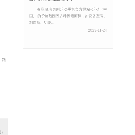
液晶玻璃切割乐动手机官方网站-乐动（中
国） 的价格范围因多种因素而异，如设备型号、
制造商、功能...
2023-11-24
，阀
国）