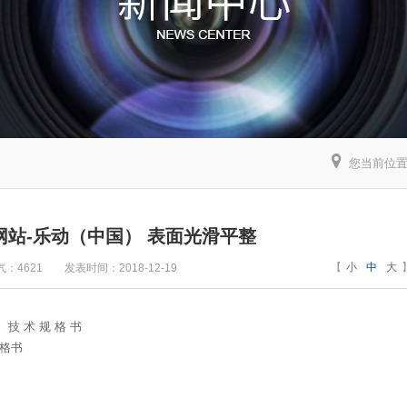
您当前位
站-乐动（中国） 表面光滑平整
【
小
中
大
气：4621
发表时间：2018-12-19
技 术 规 格 书
规格书