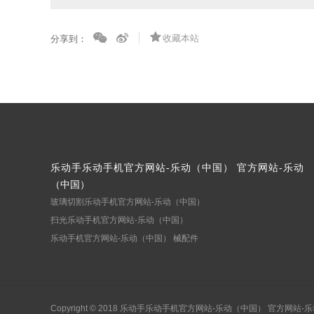
收藏本站
分享到：
乐动手乐动手机官方网站-乐动（中国） 官方网站-乐动
（中国）
玻璃切割乐动手机官方网站-乐动（中国）
扫光乐动手机官方网站-乐动（中国）
乐动手机官方网站-乐动（中国） 械配件
Copyright © 2018 乐动手乐动手机官方网站-乐动（中国） 官方网