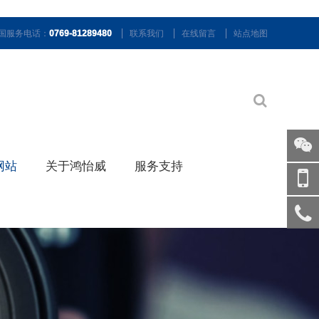
国服务电话：
0769-81289480
联系我们
在线留言
站点地图
网站
关于鸿怡威
服务支持
关注
微信
手乐
动手
机官
服务
方网
热线
站-乐
动
回到
（中
顶部
国）
访问