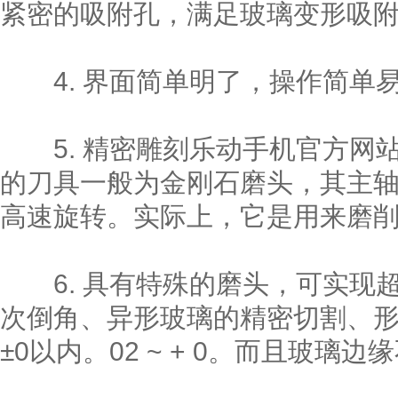
紧密的吸附孔，满足玻璃变形吸
4. 界面简单明了，操作简单
5. 精密雕刻乐动手机官方网站
的刀具一般为金刚石磨头，其主轴转速为
高速旋转。实际上，它是用来磨
6. 具有特殊的磨头，可实现
次倒角、异形玻璃的精密切割、
±0以内。02 ~ + 0。而且玻璃