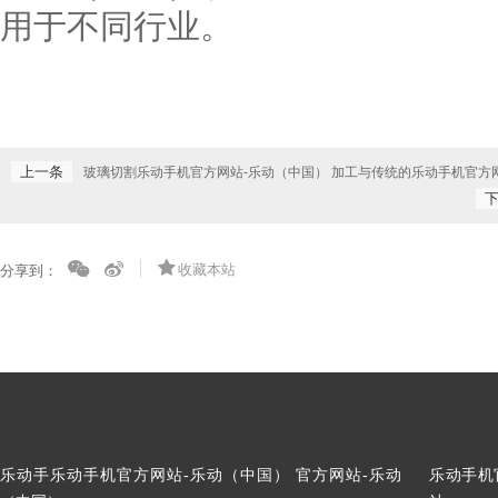
用于不同行业。
上一条
玻璃切割乐动手机官方网站-乐动（中国） 加工与传统的乐动手机官方网
收藏本站
分享到：
乐动手乐动手机官方网站-乐动（中国） 官方网站-乐动
乐动手机