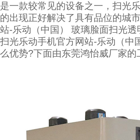
是一款较常见的设备之一，扫光乐
的出现正好解决了具有品位的城
站-乐动（中国） 玻璃脸面扫光透
扫光乐动手机官方网站-乐动（中
么优势?下面由东莞鸿怡威厂家的