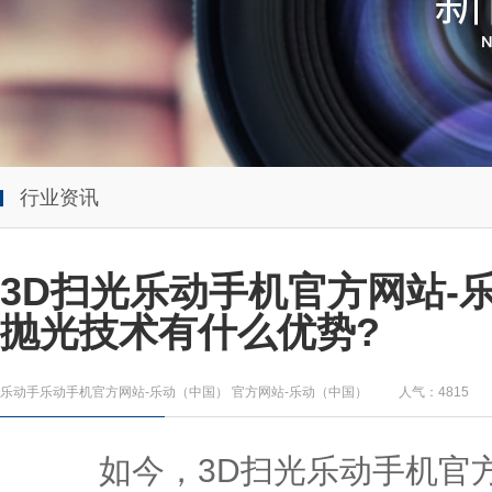
行业资讯
3D扫光乐动手机官方网站-
抛光技术有什么优势?
乐动手乐动手机官方网站-乐动（中国） 官方网站-乐动（中国）
人气：4815
如今，3D扫光乐动手机官方网