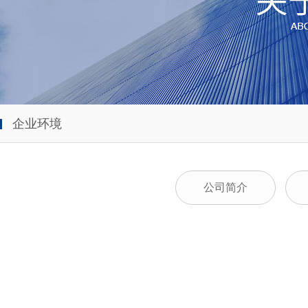
企业环境
公司简介