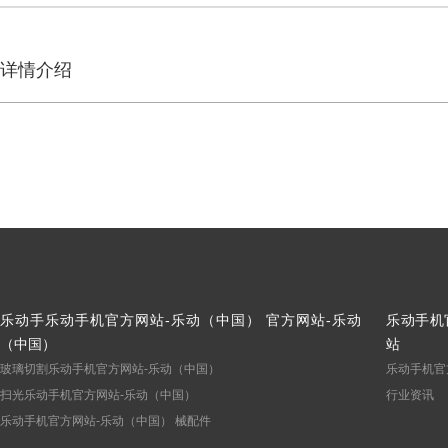
详情介绍
乐动手乐动手机官方网站-乐动（中国） 官方网站-乐动
乐动手机
（中国）
站
玻璃切割乐动手机官方网站-乐动（中国）
乐动手机官
扫光乐动手机官方网站-乐动（中国）
行业资讯
乐动手机官方网站-乐动（中国） 械配件