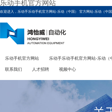
乐动手机官方网站
欢迎进入，乐动手乐动手机官方网站-乐动（中国） 官方网站-乐动（中国
乐动手机官方网站
乐动手乐动手机官方网站-乐动（
联系我们
人才招聘
视频中心