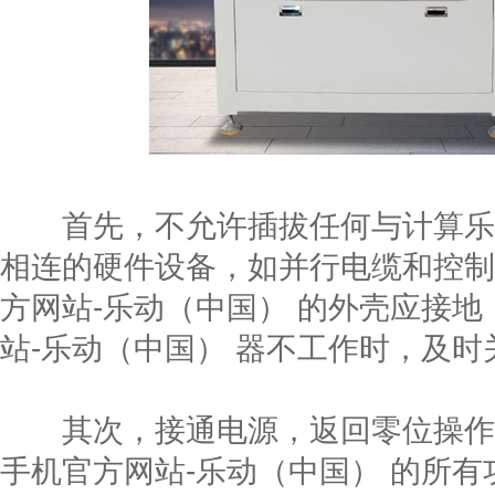
首先，不允许插拔任何与计算乐动
相连的硬件设备，如并行电缆和控制
方网站-乐动（中国） 的外壳应接
站-乐动（中国） 器不工作时，及时
其次，接通电源，返回零位操作
手机官方网站-乐动（中国） 的所