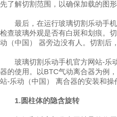
先了解切割范围，以确保加载的图形
最后，在运行玻璃切割乐动手机官
检查玻璃外观是否有白斑和划痕。切
动（中国） 器旁边没有人。切割后
玻璃切割乐动手机官方网站-乐动
器的使用。以BTC气动离合器为例
站-乐动（中国） 离合器的安装和操
1.圆柱体的隐含旋转