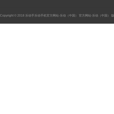
Copyright © 2018 乐动手乐动手机官方网站-乐动（中国） 官方网站-乐动（中国