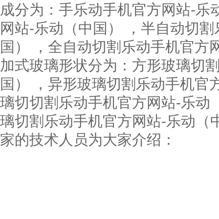
成分为：手乐动手机官方网站-乐
网站-乐动（中国） ，半自动切割
国） ，全自动切割乐动手机官方网
加式玻璃形状分为：方形玻璃切割
国） ，
异形玻璃切割乐动手机官
璃切切割乐动手机官方网站-乐动
璃切割乐动手机官方网站-乐动（
家的技术人员为大家介绍：