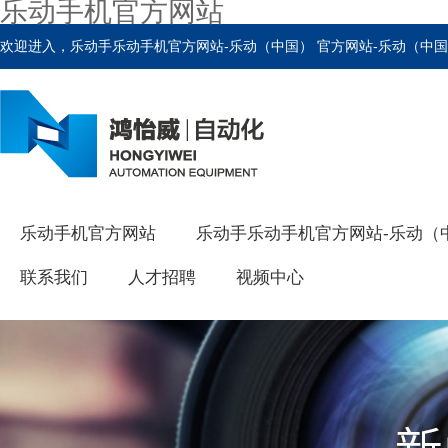
乐动手机官方网站
欢迎进入，乐动手乐动手机官方网站-乐动（中国） 官方网站-乐动（中国
乐动手机官方网站
乐动手乐动手机官方网站-乐动（
联系我们
人才招聘
视频中心