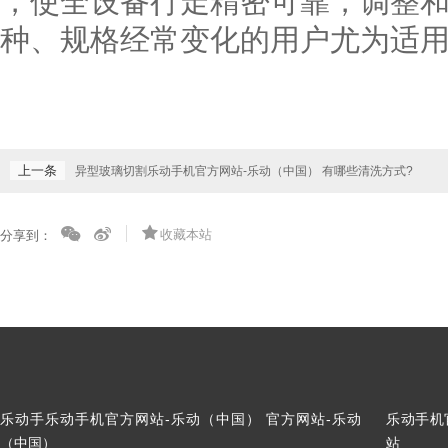
，使全设备行走精密可靠，调整
种、规格经常变化的用户尤为适
上一条
异型玻璃切割乐动手机官方网站-乐动（中国） 有哪些清洗方式?
收藏本站
分享到：
乐动手乐动手机官方网站-乐动（中国） 官方网站-乐动
乐动手机
（中国）
站