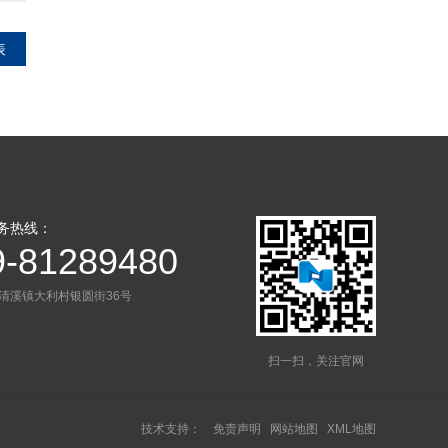
表
务热线：
9-81289480
清溪镇大利村银圆街36号
扫一扫，关注官网
技术支持：
免责声明
网站地图
XML地图