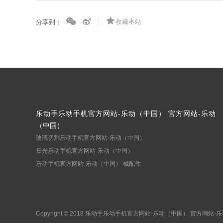
收藏本站
分享到：
乐动手乐动手机官方网站-乐动（中国） 官方网站-乐动
（中国）
玻璃切割乐动手机官方网站-乐动（中国）
扫光乐动手机官方网站-乐动（中国）
乐动手机官方网站-乐动（中国） 械配件
Copyright © 2018 乐动手乐动手机官方网站-乐动（中国） 官方网