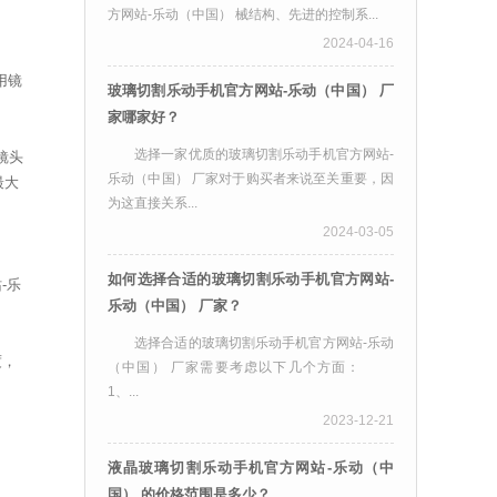
方网站-乐动（中国） 械结构、先进的控制系...
2024-04-16
用镜
玻璃切割乐动手机官方网站-乐动（中国） 厂
家哪家好？
选择一家优质的玻璃切割乐动手机官方网站-
镜头
乐动（中国） 厂家对于购买者来说至关重要，因
最大
为这直接关系...
2024-03-05
如何选择合适的玻璃切割乐动手机官方网站-
-乐
乐动（中国） 厂家？
选择合适的玻璃切割乐动手机官方网站-乐动
度，
（中国） 厂家需要考虑以下几个方面：
1、...
2023-12-21
液晶玻璃切割乐动手机官方网站-乐动（中
国） 的价格范围是多少？