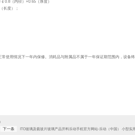
×￠
0.8
（内径）×
0.65
（厚度）
（长度）；
后正常使用情况下一年内保修。消耗品与附属品不属于一年保证期范围内，设备
）
下一条
ITO玻璃及载玻片玻璃产品开料乐动手机官方网站-乐动（中国） 小型实