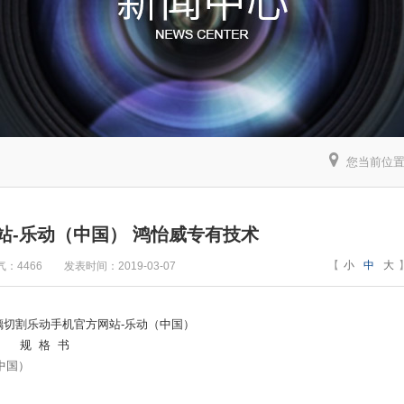
您当前位
网站-乐动（中国） 鸿怡威专有技术
【
小
中
大
气：4466
发表时间：2019-03-07
璃切割乐动手机官方网站-乐动（中国）
规
格
书
中国）