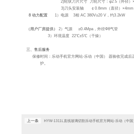
2)
轮状刀片尺寸
刀轮尺寸：φ
2.5
（外径）
3)刀头安装轴
￠
0.8mm
（直径）×
4mm
8
动力配置
1）电源
3
相
AC 380V
±
20
V，约
3.2kW
（用户厂房提供）
2）气源
≥
0.4Mpa
，外径Φ
8
气管
3
）环境温度
22
℃±
5
℃（干燥）
三
、售后服务
保修时间：乐动手机官方网站-乐动（中国） 器验收完成
护。
上一条
HYW-1311L直线玻璃切割乐动手机官方网站-乐动（中国