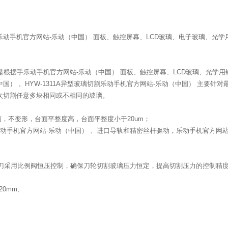
动手机官方网站-乐动（中国） 面板、触控屏幕、LCD玻璃、电子玻璃、光学
） 是根据手乐动手机官方网站-乐动（中国） 面板、触控屏幕、LCD玻璃、光学用
） 。HYW-1311A异型玻璃切割乐动手机官方网站-乐动（中国） 主要针对
可一次切割任意多块相同或不相同的玻璃。
面，不变形，台面平整度高，台面平整度小于
20um
；
动手机官方网站-乐动（中国） 、进口导轨和精密丝杆驱动，乐动手机官方网站
刀采用比例阀恒压控制，确保刀轮切割玻璃压力恒定，提高切割压力的控制精
2
0mm;