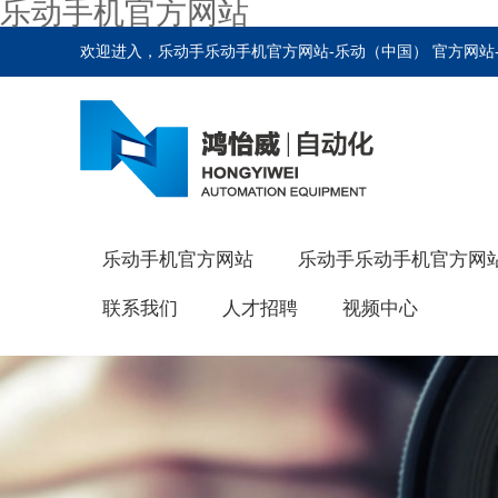
乐动手机官方网站
欢迎进入，乐动手乐动手机官方网站-乐动（中国） 官方网站
乐动手机官方网站
乐动手乐动手机官方网站
联系我们
人才招聘
视频中心