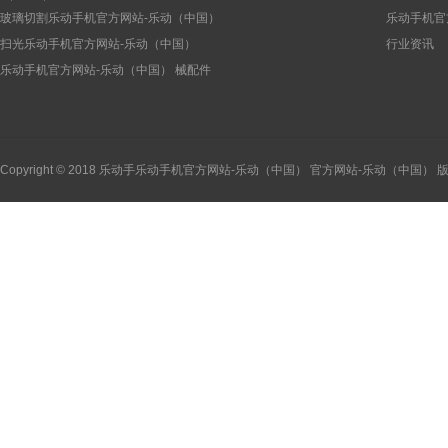
玻璃切割乐动手机官方网站-乐动（中国）
乐动手机官
扫光乐动手机官方网站-乐动（中国）
行业资讯
乐动手机官方网站-乐动（中国） 械配件
Copyright © 2018 乐动手乐动手机官方网站-乐动（中国） 官方网站-乐动（中国