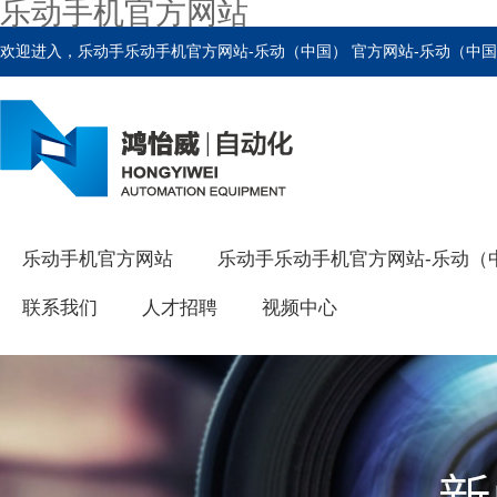
乐动手机官方网站
欢迎进入，乐动手乐动手机官方网站-乐动（中国） 官方网站-乐动（中国
乐动手机官方网站
乐动手乐动手机官方网站-乐动（
联系我们
人才招聘
视频中心