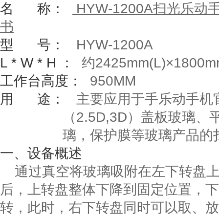
名
称：
HYW-1200A
扫光乐动手
书
型
号：
HYW-1200A
L * W * H
：
约
2425mm(L)
×
1800m
工作台高度：
950MM
用
途：
主要应用于手乐动手机官
（2.5D,3D）盖板玻
璃，保护膜等玻璃产品的
一、设备概述
通过真空将玻璃吸附在左下转盘
后，上转盘整体下降到固定位置，下
转，此时，右下转盘同时可以取、放