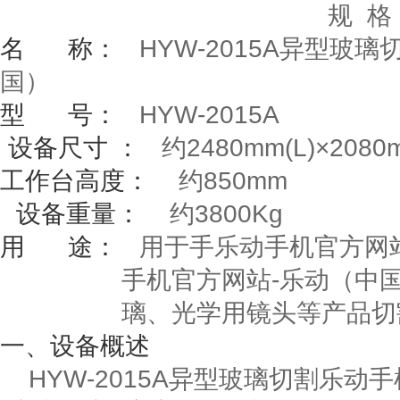
规 格
名
称：
HYW-2015A
异型玻璃切
国）
型
号：
HYW-2015A
设备尺寸
：
约
2480mm(L)
×
2080
工作台高度：
约
850mm
设备重量：
约
3800Kg
用
途：
用于手乐动手机官方网站
手机官方网站-乐动（中国
璃、光学用镜头等产品切
一、设备概述
HYW-2015A异型玻璃切割乐动