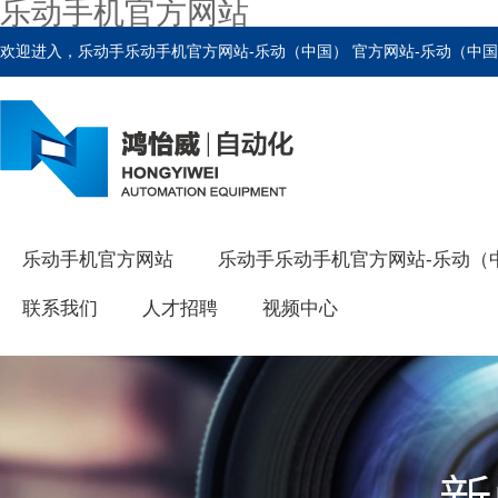
乐动手机官方网站
欢迎进入，乐动手乐动手机官方网站-乐动（中国） 官方网站-乐动（中国
乐动手机官方网站
乐动手乐动手机官方网站-乐动（
联系我们
人才招聘
视频中心