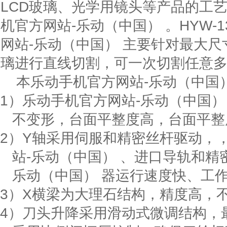
LCD玻璃、光学用镜头等产品的工
机官方网站-乐动（中国） 。HYW-
网站-乐动（中国） 主要针对最大尺
璃进行直线切割，可一次切割任意
本乐动手机官方网站-乐动（中国
1）
乐动手机官方网站-乐动（中国）
不变形，台面平整度高，台面平整
2）
Y
轴采用伺服和精密丝杆驱动，
站-乐动（中国） 、进口导轨和精
乐动（中国） 器运行速度快、工
3）
X
横梁为大理石结构，精度高，
4
）刀头升降采用滑动式微调结构，