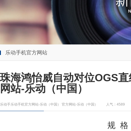
乐动手机官方网站
珠海鸿怡威自动对位OGS
网站-乐动（中国）
乐动手乐动手机官方网站-乐动（中国） 官方网站-乐动（中国）
人气：4589
规
格