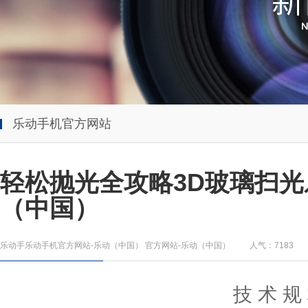
乐动手机官方网站
轻松抛光全攻略3D玻璃扫光
（中国）
乐动手乐动手机官方网站-乐动（中国） 官方网站-乐动（中国）
人气：7183
技 术 规