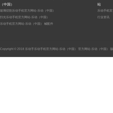
（中国）
站
玻璃切割乐动手机官方网站-乐动（中国）
乐动手机官
扫光乐动手机官方网站-乐动（中国）
行业资讯
乐动手机官方网站-乐动（中国） 械配件
Copyright © 2018 乐动手乐动手机官方网站-乐动（中国） 官方网站-乐动（中国