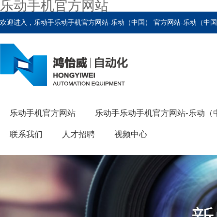
乐动手机官方网站
欢迎进入，乐动手乐动手机官方网站-乐动（中国） 官方网站-乐动（中国
乐动手机官方网站
乐动手乐动手机官方网站-乐动（
联系我们
人才招聘
视频中心