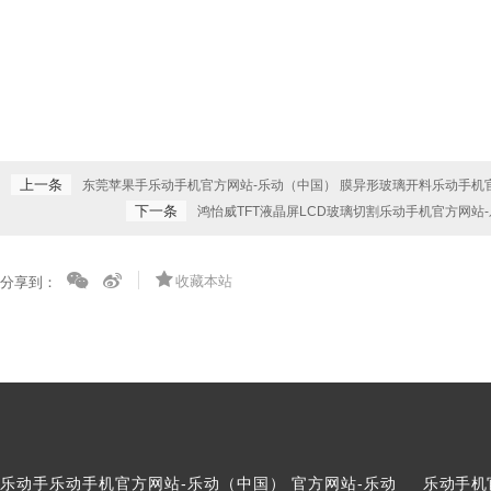
上一条
东莞苹果手乐动手机官方网站-乐动（中国） 膜异形玻璃开料乐动手机
下一条
鸿怡威TFT液晶屏LCD玻璃切割乐动手机官方网站
收藏本站
分享到：
乐动手乐动手机官方网站-乐动（中国） 官方网站-乐动
乐动手机