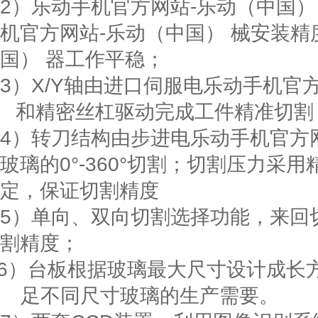
2
）乐动手机官方网站-乐动（中国）
机官方网站-乐动（中国） 械安装精
国） 器工作平稳；
3
）
X/Y
轴由进口伺服电乐动手机官方
和精密丝杠驱动完成工件精准切割
4
）转刀结构由步进电乐动手机官方网
玻璃的
0
°
-360
°切割；切割压力采用
定，保证切割精度
5
）单向、双向切割选择功能，来回
割精度；
6
）台板根据玻璃最大尺寸设计成长
足不同尺寸玻璃的生产需要。