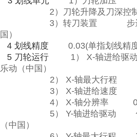
3
划线单元
1）刀轮加压
2）刀轮升降及刀深控
3）转刀装置
步
国）
4
划线精度
0.03(单指划线
5
刀轮运行
1）
X-
轴进给驱
乐动（中国）
2）
X-
轴最大行程
65
3）
X-
轴进给速度
10
4）
X-
轴分辨率
0.0
5）
Y-
轴进给驱动
（中国）
6）
Y-
轴最大行程
75