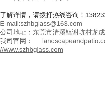
了解详情，请拨打热线咨询！
13823
E-mail:szhbglass@163.com
公司地址：东莞市清溪镇谢坑村龙成
我司官网：
landscapeandpatio.
//www.szhbglass.com