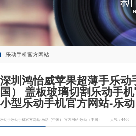
乐动手机官方网站
深圳鸿怡威苹果超薄手乐动
国） 盖板玻璃切割乐动手机
小型乐动手机官方网站-乐动
乐动手乐动手机官方网站-乐动（中国） 官方网站-乐动（中国）
人气：4466