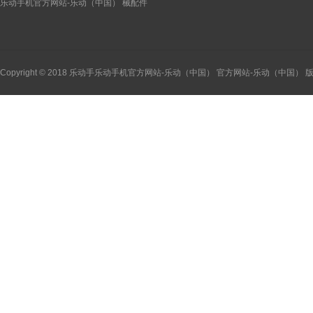
乐动手机官方网站-乐动（中国） 械配件
Copyright © 2018 乐动手乐动手机官方网站-乐动（中国） 官方网站-乐动（中国