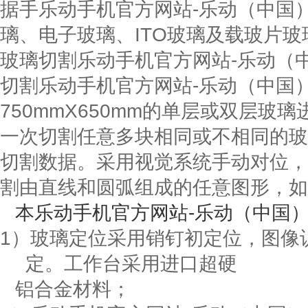
据手乐动手机官方网站-乐动（中国
璃、电子玻璃、
ITO
玻璃及载玻片玻
玻璃切割乐动手机官方网站-乐动（中国）
切割乐动手机官方网站-乐动（中国
750mmX650mm
的单层或双层玻璃
一次切割任意多块相同或不相同的玻
切割数据。采用视觉系统手动对位，
割由直线和圆弧组成的任意图形，如
本乐动手机官方网站-乐动（中国）
1
）
玻璃定位采用销钉初定位
，图像
定。工作台采用进口超硬
铝合金材料；