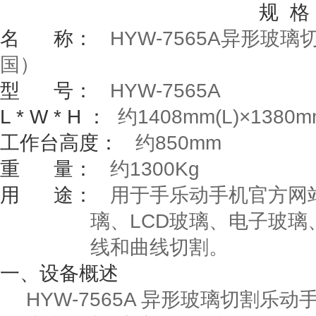
规
格
名
称：
HYW-7565A异形玻
国）
型
号：
HYW-7565A
L * W * H
：
约
1408mm(L)
×
1380m
工作台高度：
约
850mm
重
量
：
约
1300Kg
用
途：
用于手乐动手机官方网站
璃、LCD玻璃、电子玻璃
线和曲线切割。
一、设备概述
HYW-7565A 异形玻璃切割乐