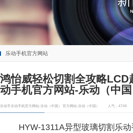
乐动手机官方网站
鸿怡威轻松切割全攻略LCD
动手机官方网站-乐动（中国
乐动手乐动手机官方网站-乐动（中国） 官方网站-乐动（中国）
人气：4749
HYW-1311A
异型
玻璃切割乐动