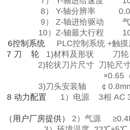
7）
Y-
轴进给速度
10m
8）
Y-
轴分辨率
0.00
9）
Z-
轴进给驱动
10）
Z-
轴最大行程
10
6
控制系统
PLC控制系统
+
触
7
刀
轮
1)材料及形状
刀轮
2)
轮状刀片尺寸
刀轮尺寸
×
0.65
3)刀头安装轴
￠
0.8m
8
动力配置
1）电源
3
相
AC 
（用户厂房提供）
2）气源
≥
0.
3
）环境温度
22
℃±
5
℃