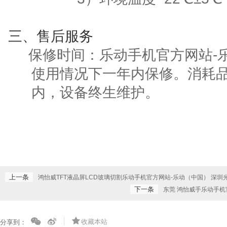
三
、售后服务
保修时间：乐动手机官方网站-
使用情况下一年内保修。消耗
内，设备终生维护。
上一条
鸿怡威TFT液晶屏LCD玻璃切割乐动手机官方网站-乐动（中国） 深
下一条
东莞 鸿怡威手乐动手机
收藏本站
分享到：