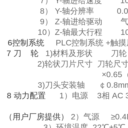
7）
Y-
轴进给速度
10m
8）
Y-
轴分辨率
0.00
9）
Z-
轴进给驱动
10）
Z-
轴最大行程
10
6
控制系统
PLC控制系统
+
触
7
刀
轮
1)材料及形状
刀轮
2)
轮状刀片尺寸
刀轮尺寸
×
0.65
3)刀头安装轴
￠
0.8m
8
动力配置
1）电源
3
相
AC 
（用户厂房提供）
2）气源
≥
0.
3
）环境温度
22
℃±
5
℃