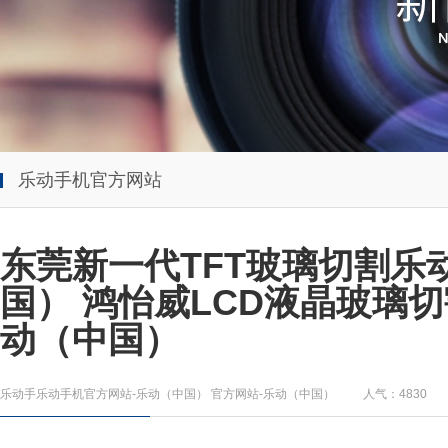
乐动手机官方网站
东莞新一代TFT玻璃切割乐
国） 鸿怡威LCD液晶玻璃
动（中国）
乐动手乐动手机官方网站-乐动（中国） 官方网站-乐动（中国）
人气：4830