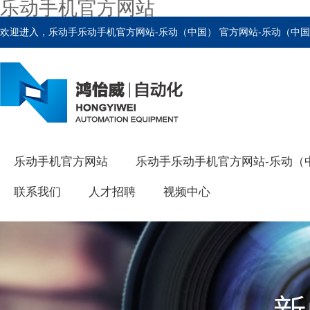
乐动手机官方网站
欢迎进入，乐动手乐动手机官方网站-乐动（中国） 官方网站-乐动（中国
乐动手机官方网站
乐动手乐动手机官方网站-乐动（
联系我们
人才招聘
视频中心