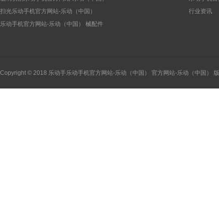
扫光乐动手机官方网站-乐动（中国）
行业资讯
乐动手机官方网站-乐动（中国） 械配件
Copyright © 2018 乐动手乐动手机官方网站-乐动（中国） 官方网站-乐动（中国