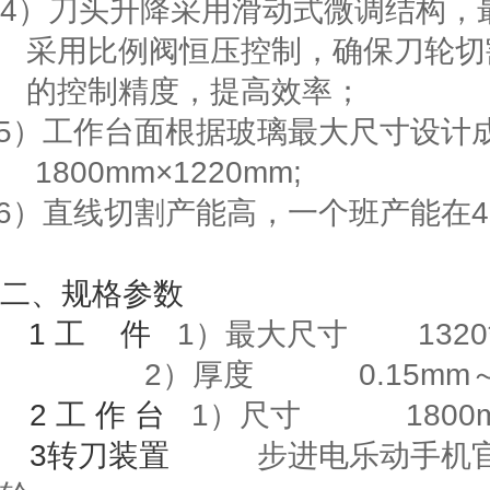
4
）刀头升降采用滑动式微调结构，
采用比例阀恒压控制，确保刀轮切
的控制精度，提高效率；
5
）工作台面根据玻璃最大尺寸设计
1800mm
×
122
0mm;
6
）直线切割产能高，一个班产能在
4
二、规格参数
1
工
件
1）最大尺寸
1320
2）厚度
0.15mm
2
工
作
台
1
）尺寸
1800m
3
转刀装置
步进电乐动手机