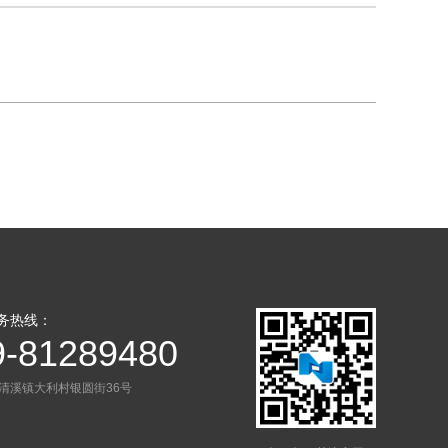
务热线：
9-81289480
清溪镇大利村银圆街36号