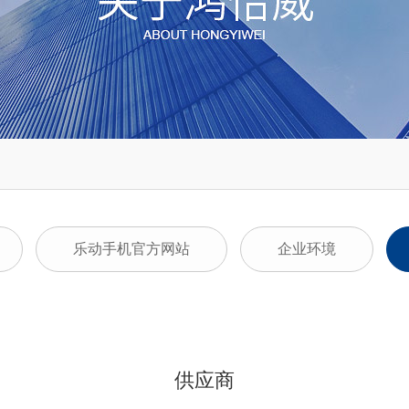
乐动手机官方网站
企业环境
供应商