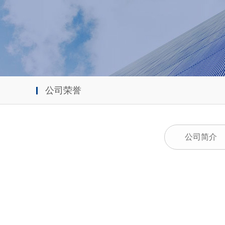
公司荣誉
公司简介