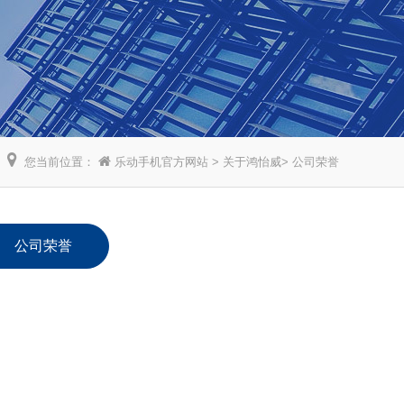
您当前位置：
乐动手机官方网站
>
关于鸿怡威
>
公司荣誉
公司荣誉