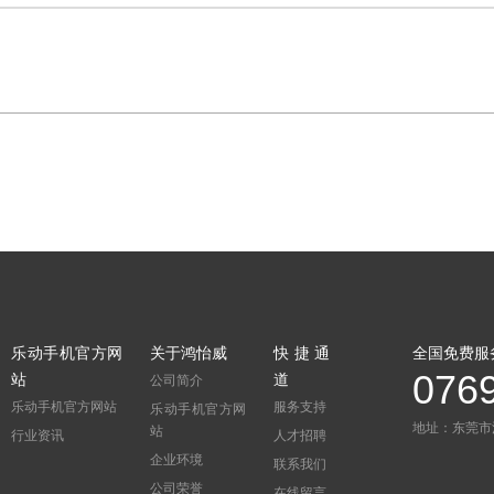
乐动手机官方网
关于鸿怡威
快捷通
全国免费服
076
站
道
公司简介
乐动手机官方网站
服务支持
乐动手机官方网
地址：东莞市
站
行业资讯
人才招聘
企业环境
联系我们
公司荣誉
在线留言