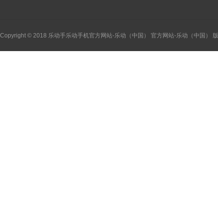
Copyright © 2018 乐动手乐动手机官方网站-乐动（中国） 官方网站-乐动（中国