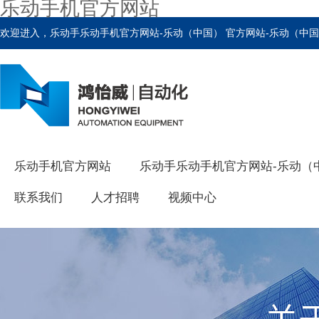
乐动手机官方网站
欢迎进入，乐动手乐动手机官方网站-乐动（中国） 官方网站-乐动（中国
乐动手机官方网站
乐动手乐动手机官方网站-乐动（
联系我们
人才招聘
视频中心