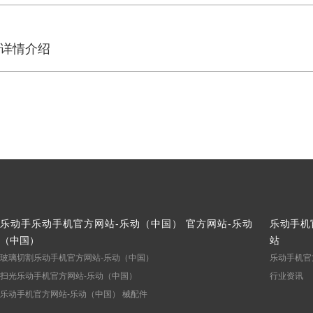
详情介绍
乐动手乐动手机官方网站-乐动（中国） 官方网站-乐动
乐动手机
（中国）
站
玻璃切割乐动手机官方网站-乐动（中国）
乐动手机官
扫光乐动手机官方网站-乐动（中国）
行业资讯
乐动手机官方网站-乐动（中国） 械配件