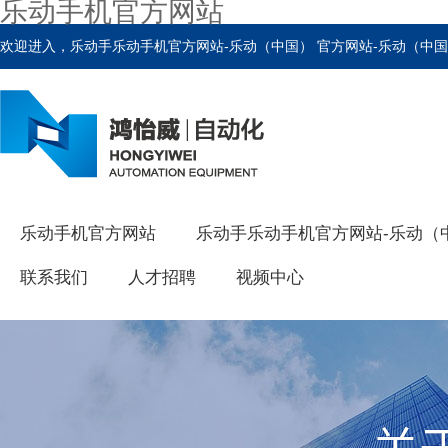
乐动手机官方网站
欢迎进入，乐动手乐动手机官方网站-乐动（中国） 官方网站-乐动（中国
乐动手机官方网站
乐动手乐动手机官方网站-乐动（
联系我们
人才招聘
视频中心